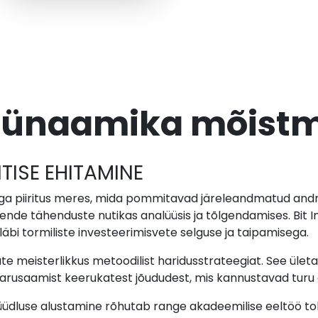
 dünaamika mõist
TISE EHITAMINE
iga piiritus meres, mida pommitavad järeleandmatud and
nende tähenduste nutikas analüüsis ja tõlgendamises. Bit 
 läbi tormiliste investeerimisvete selguse ja taipamisega.
te meisterlikkus metoodilist haridusstrateegiat. See ületa
 arusaamist keerukatest jõududest, mis kannustavad turu
üüdluse alustamine rõhutab range akadeemilise eeltöö to