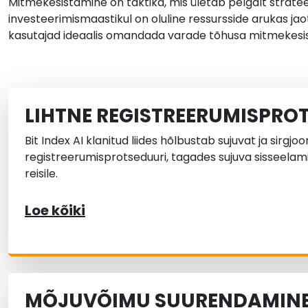
Mitmekesistamine on taktika, mis ületab pelgalt stratee
investeerimismaastikul on oluline ressursside arukas j
kasutajad ideaalis omandada varade tõhusa mitmekesis
LIHTNE REGISTREERUMISPRO
Bit Index AI klanitud liides hõlbustab sujuvat ja sirgjoo
registreerumisprotseduuri, tagades sujuva sisseela
reisile.
Loe kõiki
MÕJUVÕIMU SUURENDAMINE