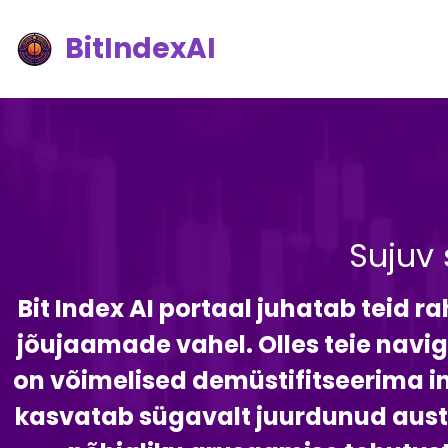
BitIndexAI
Sujuv
Bit Index AI portaal juhatab teid r
jõujaamade vahel. Olles teie navig
on võimelised demüstifitseerima in
kasvatab sügavalt juurdunud austus