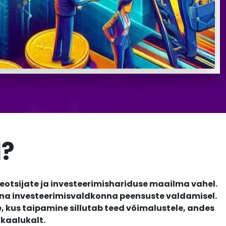
I?
teotsijate ja investeerimishariduse maailma vahel.
lina investeerimisvaldkonna peensuste valdamisel.
 kus taipamine sillutab teed võimalustele, andes
akaalukalt.