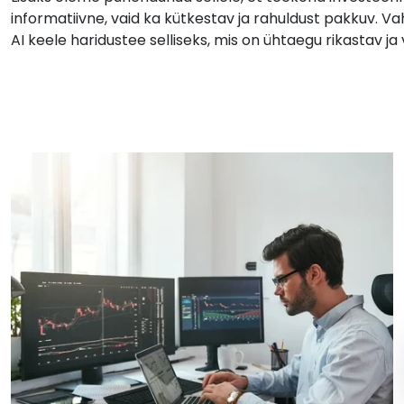
informatiivne, vaid ka kütkestav ja rahuldust pakkuv. 
AI keele haridustee selliseks, mis on ühtaegu rikastav ja 