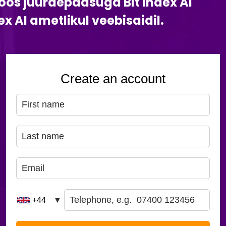
os juurdepääsuga Bit Index AI
x AI ametlikul veebisaidil.