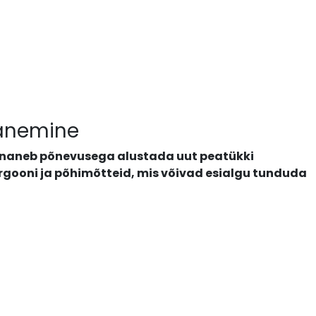
panemine
rnaneb põnevusega alustada uut peatükki
žargooni ja põhimõtteid, mis võivad esialgu tunduda