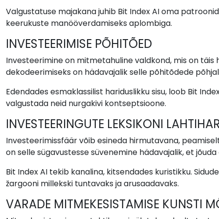
Valgustatuse majakana juhib Bit Index AI oma patroonid 
keerukuste manööverdamiseks aplombiga.
INVESTEERIMISE PÕHITÕED
Investeerimine on mitmetahuline valdkond, mis on täis hul
dekodeerimiseks on hädavajalik selle põhitõdede põhjal
Edendades esmaklassilist hariduslikku sisu, loob Bit Ind
valgustada neid nurgakivi kontseptsioone.
INVESTEERINGUTE LEKSIKONI LAHTIHA
Investeerimissfäär võib esineda hirmutavana, peamiselt
on selle sügavustesse süvenemine hädavajalik, et jõuda
Bit Index AI tekib kanalina, kitsendades kuristikku. Si
žargooni millekski tuntavaks ja arusaadavaks.
VARADE MITMEKESISTAMISE KUNSTI M