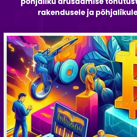
põhjaliku arusaamise tohutus
rakendusele ja põhjalikule