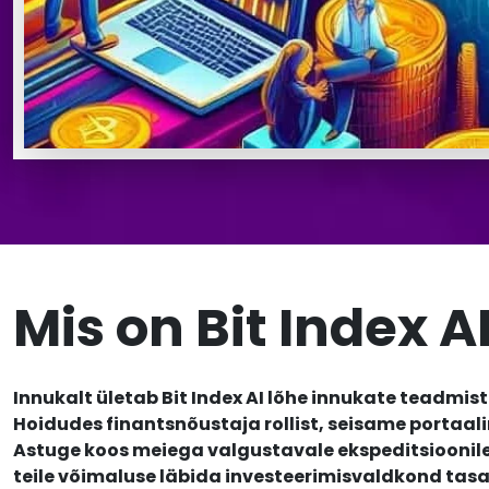
Mis on Bit Index A
Innukalt ületab Bit Index AI lõhe innukate teadmis
Hoidudes finantsnõustaja rollist, seisame portaa
Astuge koos meiega valgustavale ekspeditsioonile,
teile võimaluse läbida investeerimisvaldkond tas