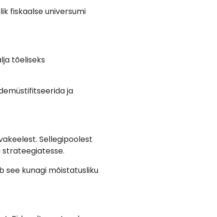
ik fiskaalse universumi
lja tõeliseks
demüstifitseerida ja
akeelest. Sellegipoolest
 strateegiatesse.
b see kunagi mõistatusliku