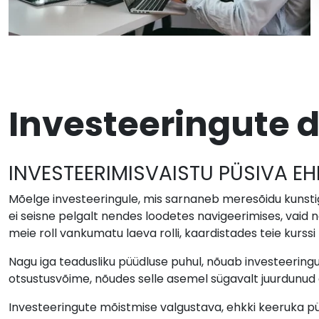
Investeeringute
INVESTEERIMISVAISTU PÜSIVA EHI
Mõelge investeeringule, mis sarnaneb meresõidu kunst
ei seisne pelgalt nendes loodetes navigeerimises, vaid 
meie roll vankumatu laeva rolli, kaardistades teie kurssi
Nagu iga teadusliku püüdluse puhul, nõuab investeeringu
otsustusvõime, nõudes selle asemel sügavalt juurdunud
Investeeringute mõistmise valgustava, ehkki keeruka p