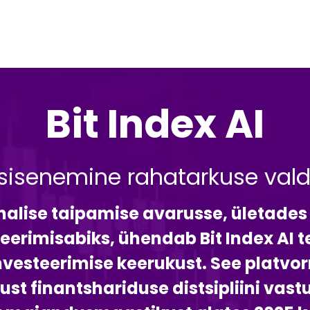
Bit Index AI
 sisenemine rahatarkuse val
ahalise taipamise avarusse, ületades
eerimisabiks, ühendab Bit Index AI t
vesteerimise keerukust. See platvo
t finantshariduse distsipliini vastu