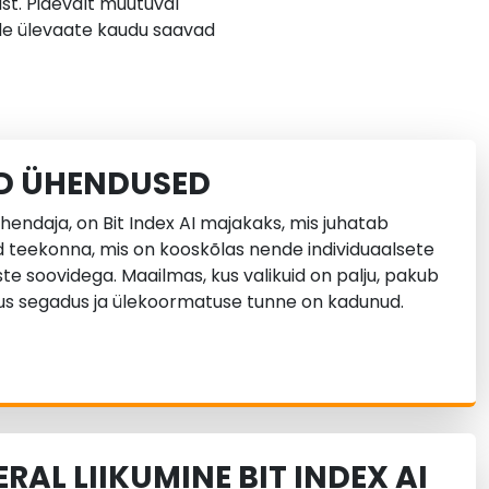
st. Pidevalt muutuval
ide ülevaate kaudu saavad
ED ÜHENDUSED
hendaja, on Bit Index AI majakaks, mis juhatab
d teekonna, mis on kooskõlas nende individuaalsete
te soovidega. Maailmas, kus valikuid on palju, pakub
kus segadus ja ülekoormatuse tunne on kadunud.
RAL LIIKUMINE BIT INDEX AI