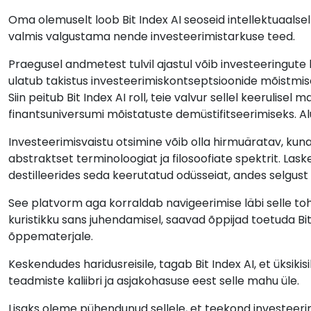
Oma olemuselt loob Bit Index AI seoseid intellektuaalselt
valmis valgustama nende investeerimistarkuse teed.
Praegusel andmetest tulvil ajastul võib investeeringute
ulatub takistus investeerimiskontseptsioonide mõistmi
Siin peitub Bit Index AI roll, teie valvur sellel keerulisel
finantsuniversumi mõistatuste demüstifitseerimiseks. A
Investeerimisvaistu otsimine võib olla hirmuäratav, kuna 
abstraktset terminoloogiat ja filosoofiate spektrit. Laske
destilleerides seda keerutatud odüsseiat, andes selgust
See platvorm aga korraldab navigeerimise läbi selle to
kuristikku sans juhendamisel, saavad õppijad toetuda Bit 
õppematerjale.
Keskendudes haridusreisile, tagab Bit Index AI, et üksi
teadmiste kaliibri ja asjakohasuse eest selle mahu üle.
Lisaks oleme pühendunud sellele, et teekond investeerin