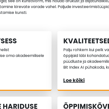
gia; see on kunstivorm, mis nõuab arukust ja asjatundlikku
aotamine kirevate varade vahel. Paljude investeerimistüüp
tamise kunsti.
TSESS
KVALITEETS
nelist
Palju rohkem kui pelk va
mise oma akadeemilisele
õppijaid läbi kohandatu
püüdluste ja akadeemilis
Bit Index AI pühakoda, 
Loe kõiki
 HARIDUSE
ÕPPIMISKÕVE