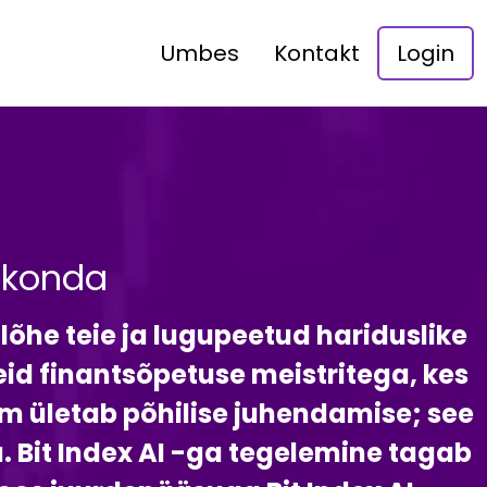
Umbes
Kontakt
Login
dkonda
 lõhe teie ja lugupeetud hariduslike
eid finantsõpetuse meistritega, kes
rm ületab põhilise juhendamise; see
. Bit Index AI -ga tegelemine tagab