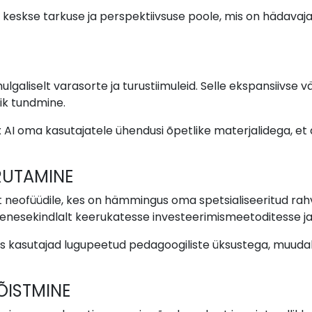
keskse tarkuse ja perspektiivsuse poole, mis on hädavajal
galiselt varasorte ja turustiimuleid. Selle ekspansiivse vä
ik tundmine.
ex AI oma kasutajatele ühendusi õpetlike materjalidega, et 
RUTAMINE
 neofüüdile, kes on hämmingus oma spetsialiseeritud rahv
 enesekindlalt keerukatesse investeerimismeetoditesse ja
dudes kasutajad lugupeetud pedagoogiliste üksustega, muuda
ÕISTMINE