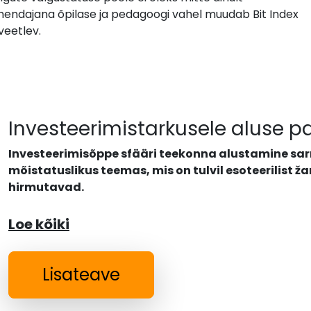
Vahendajana õpilase ja pedagoogi vahel muudab Bit Index
veetlev.
Investeerimistarkusele aluse 
Investeerimisõppe sfääri teekonna alustamine sa
mõistatuslikus teemas, mis on tulvil esoteerilist 
hirmutavad.
Loe kõiki
Lisateave