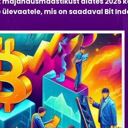
t majandusmaastikust alates 2025 ko
 ülevaatele, mis on saadaval Bit Inde