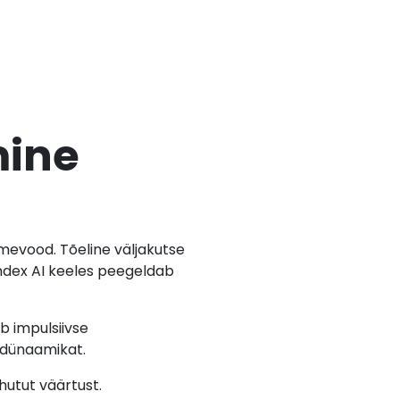
mine
mevood. Tõeline väljakutse
Index AI keeles peegeldab
b impulsiivse
 dünaamikat.
hutut väärtust.