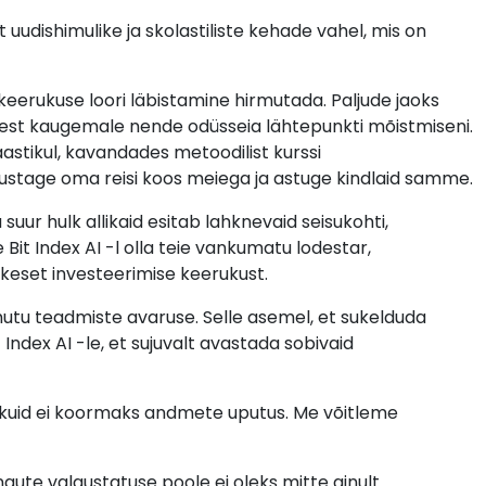
 uudishimulike ja skolastiliste kehade vahel, mis on
 keerukuse loori läbistamine hirmutada. Paljude jaoks
sest kaugemale nende odüsseia lähtepunkti mõistmiseni.
 maastikul, kavandades metoodilist kurssi
lustage oma reisi koos meiega ja astuge kindlaid samme.
suur hulk allikaid esitab lahknevaid seisukohti,
 Bit Index AI -l olla teie vankumatu lodestar,
 keset investeerimise keerukust.
hutu teadmiste avaruse. Selle asemel, et sukelduda
Index AI -le, et sujuvalt avastada sobivaid
kisikuid ei koormaks andmete uputus. Me võitleme
gute valgustatuse poole ei oleks mitte ainult