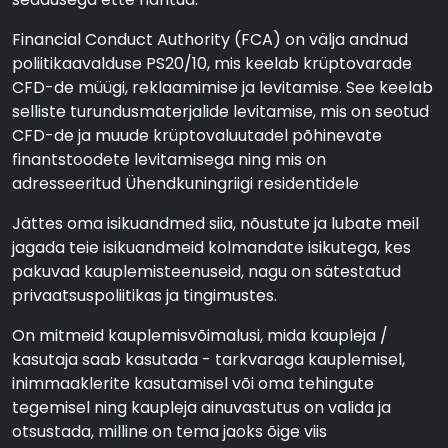
Financial Conduct Authority (FCA) on välja andnud
poliitikaavalduse PS20/10, mis keelab krüptovarade
CFD-de müügi, reklaamimise ja levitamise. See keelab
selliste turundusmaterjalide levitamise, mis on seotud
CFD-de ja muude krüptovaluutadel põhinevate
finantstoodete levitamisega ning mis on
adresseeritud Ühendkuningriigi residentidele
Jättes oma isikuandmed siia, nõustute ja lubate meil
jagada teie isikuandmeid kolmandate isikutega, kes
pakuvad kauplemisteenuseid, nagu on sätestatud
privaatsuspoliitikas ja tingimustes.
On mitmeid kauplemisvõimalusi, mida kaupleja /
kasutaja saab kasutada - tarkvaraga kauplemisel,
inimmaaklerite kasutamisel või oma tehingute
tegemisel ning kaupleja ainuvastutus on valida ja
otsustada, milline on tema jaoks õige viis