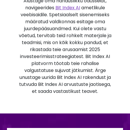
Alustage oma hariduslikku odüsseiat,
navigeerides
Bit Index AI
ametlikule
veebisaidile. Spetsiaalselt sisenemiseks
määratud valdkonnas esitage oma
juurdepääsuandmed. Kui olete vastu
võetud, tervitab teid rohkelt materjale ja
teadmisi, mis on kõik kokku pandud, et
rikastada teie arusaamist 2025
investeerimisstrateegiatest. Bit Index AI
platvorm tõotab teie rahalise
valgustatuse sujuvat jätkumist. Ärge
unustage uurida Bit Index AI rakendust ja
tutvuda Bit Index AI arvustuste jaotisega,
et saada vastastikust teavet.