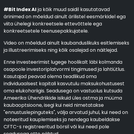
#Bit Index AI
ja kõik muud saidil kasutatavad
ärinimed on mõeldud ainult ärilistel eesmärkidel ega
viita ühelegi konkreetsele ettevõttele ega
konkreetsetele teenusepakkujatele.
Video on mõeldud ainult kaubanduslikuks esitlemiseks
ja illustreerimiseks ning kõik osalejad on näitlejad.
Enne investeerimist lugege hoolikalt läbi kolmanda
osapoole investoriplatvormi tingimused ja lahtiütlus.
Kasutajad peavad olema teadlikud oma
individuaalsest kapitali kasvutulu maksukohustusest
oma elukohariigis. Seadusega on vastuolus kutsuda
Ameerika Ühendriikide isikuid üles ostma ja müüma
kaubaoptsioone, isegi kui neid nimetatakse
"ennustuslepinguteks", välja arvatud juhul, kui need on
noteeritud kauplemiseks ja nendega kaubeldakse
CFTC-s registreeritud börsil või kui need pole
seadusega ette nähtud.